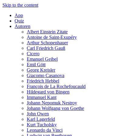
Skip to the content
App
Quiz
Autoren
Albert Einstein Zitate
Antoine de Saint-Exupéry
Arthur Schopenhauer
Carl Friedrich Gauß
Cicero
Emanuel Geibel
Emil Gött
Georg Kreisler
Giacomo Casanova
Friedrich Hebbel
François de La Rochefoucauld
Hildegard von Bingen
Immanuel Kant
Johann Nepomuk Nestroy
Johann Wolfgang von Goethe
John Owen
Karl Lagerfeld
Kurt Tucholsky
Leonardo da Vinci
Ludwig van Beethoven