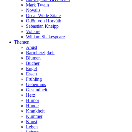
Mark Twain
Novalis
Oscar Wilde Zitate
Ödön von Horváth
Sebastian Kneipp
Voltaire
William Shakespeare
Themen
Angst
Barmherzigkeit
Blumen
Bücher
Engel
Essen
Frühling
Geheimnis
Gesundheit
Herz
Humor
Hunde
Krankheit
Kummer
Kunst
Leben