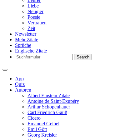
Lehrer
Liebe
Neugier
Poesie
Vertrauen
Zeit
Newsletter
Mehr Zitate
Sprüche
Englische Zitate
Search
App
Quiz
Autoren
Albert Einstein Zitate
Antoine de Saint-Exupéry
Arthur Schopenhauer
Carl Friedrich Gauß
Cicero
Emanuel Geibel
Emil Gött
Georg Kreisler