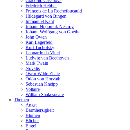
Giacomo Casanova
Friedrich Hebbel
François de La Rochefoucauld
Hildegard von Bingen
Immanuel Kant
Johann Nepomuk Nestroy
Johann Wolfgang von Goethe
John Owen
Karl Lagerfeld
Kurt Tucholsky
Leonardo da Vinci
Ludwig van Beethoven
Mark Twain
Novalis
Oscar Wilde Zitate
Ödön von Horváth
Sebastian Kneipp
Voltaire
William Shakespeare
Themen
Angst
Barmherzigkeit
Blumen
Bücher
Engel