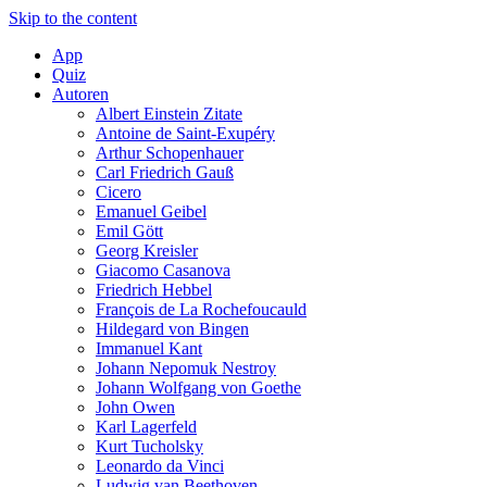
Skip to the content
App
Quiz
Autoren
Albert Einstein Zitate
Antoine de Saint-Exupéry
Arthur Schopenhauer
Carl Friedrich Gauß
Cicero
Emanuel Geibel
Emil Gött
Georg Kreisler
Giacomo Casanova
Friedrich Hebbel
François de La Rochefoucauld
Hildegard von Bingen
Immanuel Kant
Johann Nepomuk Nestroy
Johann Wolfgang von Goethe
John Owen
Karl Lagerfeld
Kurt Tucholsky
Leonardo da Vinci
Ludwig van Beethoven