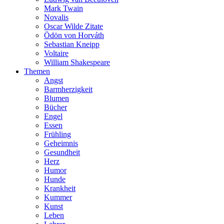
Mark Twain
Novalis
Oscar Wilde Zitate
Ödön von Horváth
Sebastian Kneipp
Voltaire
William Shakespeare
Themen
Angst
Barmherzigkeit
Blumen
Bücher
Engel
Essen
Frühling
Geheimnis
Gesundheit
Herz
Humor
Hunde
Krankheit
Kummer
Kunst
Leben