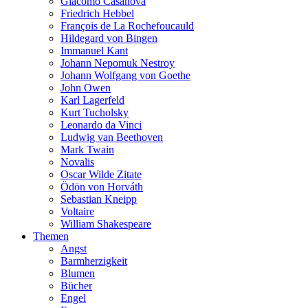
Giacomo Casanova
Friedrich Hebbel
François de La Rochefoucauld
Hildegard von Bingen
Immanuel Kant
Johann Nepomuk Nestroy
Johann Wolfgang von Goethe
John Owen
Karl Lagerfeld
Kurt Tucholsky
Leonardo da Vinci
Ludwig van Beethoven
Mark Twain
Novalis
Oscar Wilde Zitate
Ödön von Horváth
Sebastian Kneipp
Voltaire
William Shakespeare
Themen
Angst
Barmherzigkeit
Blumen
Bücher
Engel