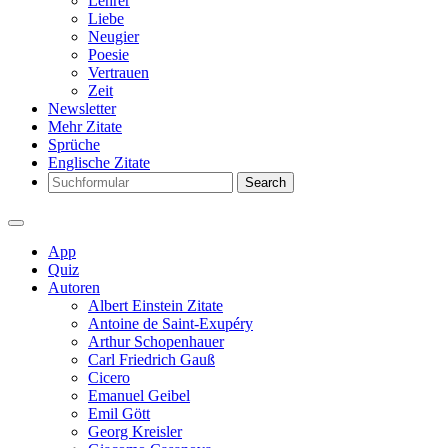
Lehrer
Liebe
Neugier
Poesie
Vertrauen
Zeit
Newsletter
Mehr Zitate
Sprüche
Englische Zitate
Search
App
Quiz
Autoren
Albert Einstein Zitate
Antoine de Saint-Exupéry
Arthur Schopenhauer
Carl Friedrich Gauß
Cicero
Emanuel Geibel
Emil Gött
Georg Kreisler