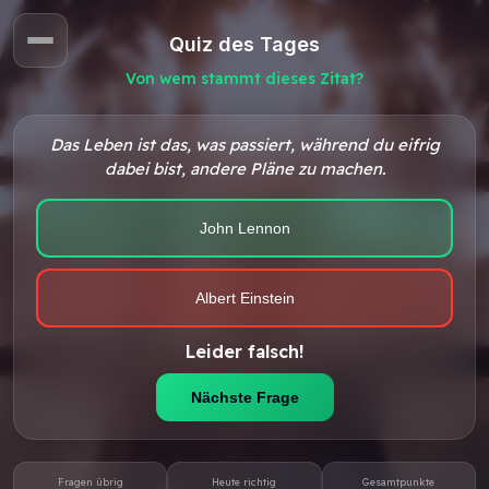
Quiz des Tages
Von wem stammt dieses Zitat?
Das Leben ist das, was passiert, während du eifrig
dabei bist, andere Pläne zu machen.
John Lennon
Albert Einstein
Leider falsch!
Nächste Frage
Fragen übrig
Heute richtig
Gesamtpunkte