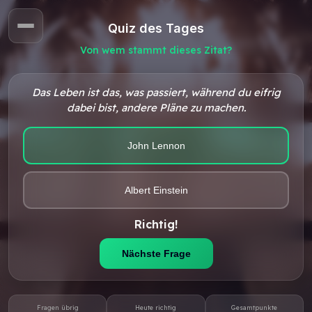
Quiz des Tages
Von wem stammt dieses Zitat?
Das Leben ist das, was passiert, während du eifrig
dabei bist, andere Pläne zu machen.
John Lennon
Albert Einstein
Richtig!
Nächste Frage
Fragen übrig
Heute richtig
Gesamtpunkte