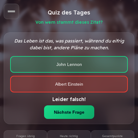
Quiz des Tages
Von wem stammt dieses Zitat?
Das Leben ist das, was passiert, während du eifrig
dabei bist, andere Pläne zu machen.
John Lennon
Albert Einstein
Leider falsch!
Nächste Frage
Fragen übrig
Heute richtig
Gesamtpunkte