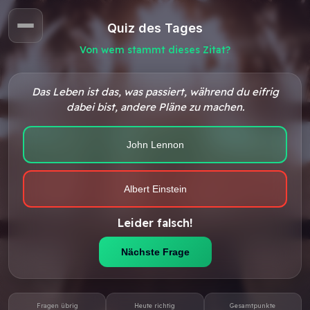
Quiz des Tages
Von wem stammt dieses Zitat?
Das Leben ist das, was passiert, während du eifrig
dabei bist, andere Pläne zu machen.
John Lennon
Albert Einstein
Leider falsch!
Nächste Frage
Fragen übrig
Heute richtig
Gesamtpunkte