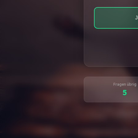
J
Fragen übrig
5