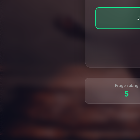
J
Fragen übrig
5